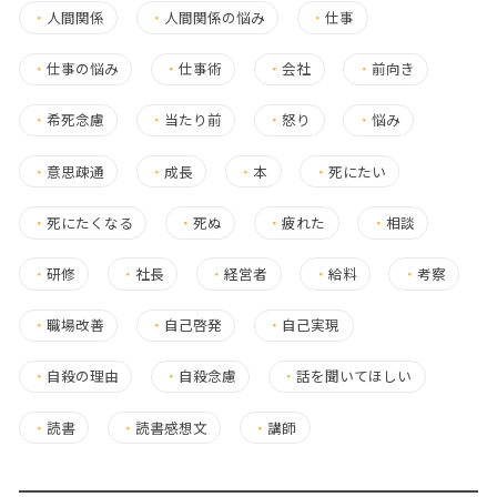
・
人間関係
・
人間関係の悩み
・
仕事
・
仕事の悩み
・
仕事術
・
会社
・
前向き
・
希死念慮
・
当たり前
・
怒り
・
悩み
・
意思疎通
・
成長
・
本
・
死にたい
・
死にたくなる
・
死ぬ
・
疲れた
・
相談
・
研修
・
社長
・
経営者
・
給料
・
考察
・
職場改善
・
自己啓発
・
自己実現
・
自殺の理由
・
自殺念慮
・
話を聞いてほしい
・
読書
・
読書感想文
・
講師