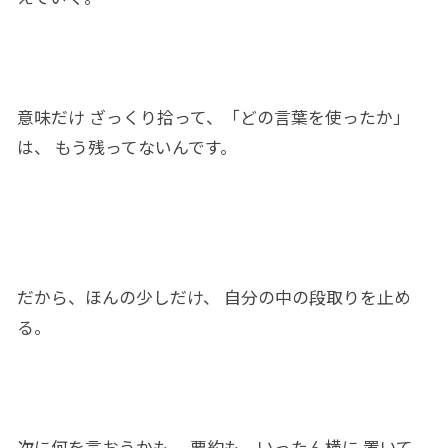
意味だけ
ざっくり拾って、「どの
言葉
を使っ
たか」
は、 もう残ってないんです。
だから、ほんの少し
だけ
、
自分
の中の段取りを止め
る。
次に
何を言おうかも、 要約も
、
いったん
横に
置いて、