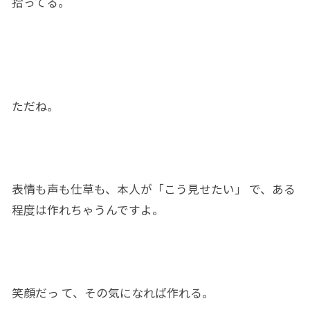
拾ってる。
ただ
ね。
表情も声
も
仕草
も、
本人
が「こう
見せ
たい」 で、ある
程度は作れちゃうんですよ。
笑顔だっ
て、その気になれば作れる。