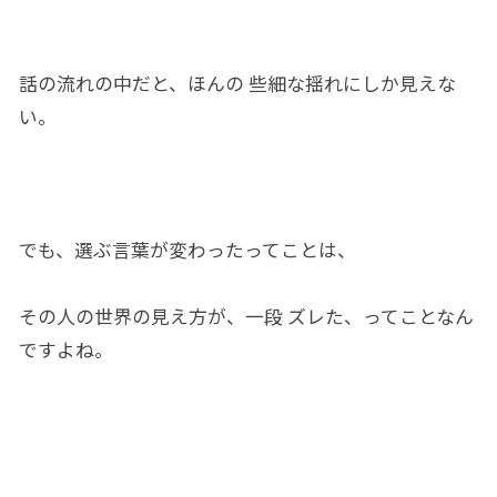
話
の
流れの中だと、ほんの
些細
な揺れ
に
しか見えな
い。
でも、選ぶ
言葉
が変わったってことは、
その人の
世界の
見え方が、一段 ズレ
た
、ってことなん
ですよね。