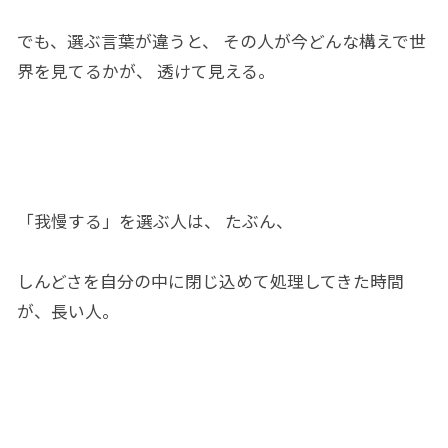
でも、選ぶ言葉が違うと、 その人
が
今どんな構え
で世
界
を見てる
か
が、 透けて見える。
「
我慢する
」を選ぶ人は、 たぶん、
しんど
さ
を自分の中に閉じ込めて処理
してきた時間
が、
長い人。