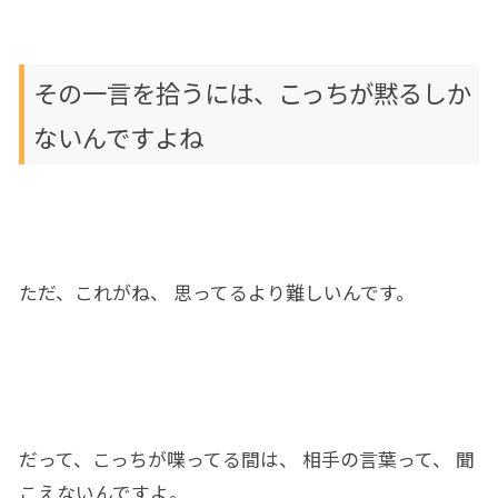
その
一言を
拾う
に
は、こっちが黙る
しか
ないん
ですよね
ただ
、これ
が
ね、 思ってるより難しいんです。
だって、こっち
が
喋ってる間は、 相手の言葉って、 聞
こえないんですよ。