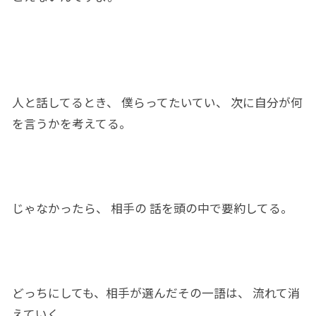
人と話してる
とき、
僕らってたいてい、 次に自分
が
何
を
言う
かを
考えてる。
じゃなかったら、 相手の 話を頭の中で
要約
してる。
どっち
に
しても、
相手
が
選ん
だその一語は、 流れて消
えていく。