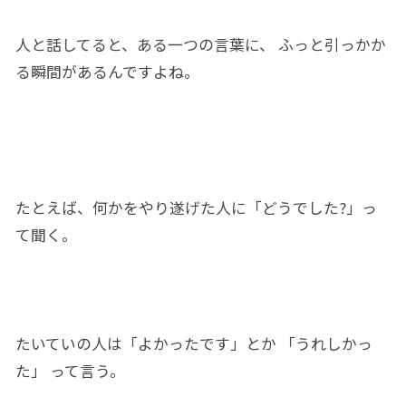
人と話してると、ある一つの言葉
に、
ふっと引っかか
る瞬間
がある
んですよね。
たとえば、何かをやり遂げ
た人
に「どうでし
た?
」っ
て聞く。
たいていの人は「よかっ
た
です」とか
「うれしかっ
た
」 って言う。