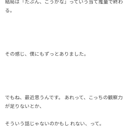
結局は
「
たぶん、こうかな」っていう当て推量で終わ
る。
その感じ、僕
にも
ずっとありまし
た。
でもね、
最近思う
ん
です
。 あれって、こっちの
観察力
が
足りないとか、
そういう話じゃないのか
もし
れない、って。