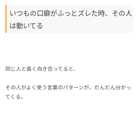
いつもの
口癖が
ふっとズレ
た
時、その人
は動いてる
同じ
人と長く
向き合っ
てると、
その人
が
よく使う言葉のパターンが、
だんだん
分かっ
てくる。