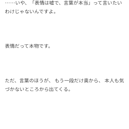
……
いや、「表情は嘘で、
言葉が
本当
」
って言いたい
わけじゃないんですよ。
表情
だって本物です。
ただ
、言葉のほうが
、
もう一段
だけ
奥から、 本人も気
づかないところから出てくる。