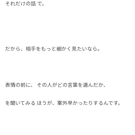
それ
だけ
の話
で。
だから
、相手をもっと細かく見
たい
なら。
表情
の
前
に、
その人がどの言葉を選ん
だ
か、
を聞いてみる ほうが、案外
早かっ
たりするん
です
。