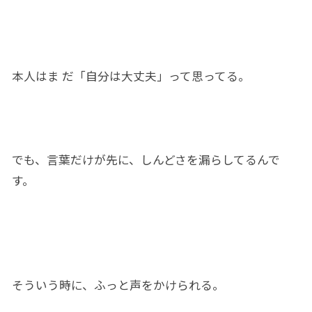
本人はま だ「自分
は大丈夫」
って思ってる。
でも、
言葉
だけが先に、しんど
さ
を漏らしてる
んで
す
。
そういう時
に、
ふっと声をかけられる。