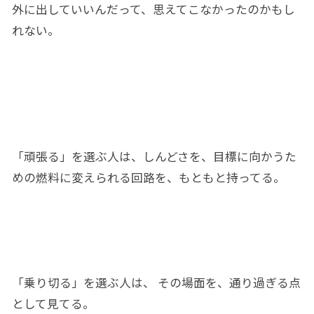
外に出していいんだって、思えてこなかったのかもし
れない。
「頑張る」
を
選ぶ人は、しんど
さ
を、
目標に向かう
た
めの燃料
に
変え
られる
回路
を、
もともと持って
る。
「
乗り切る」を選ぶ人は、 その場面を、
通り過ぎる
点
として見てる。