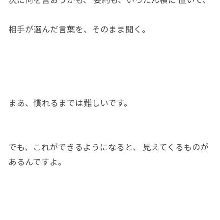
相手が選ん
だ
言葉を、そのまま
聞く
。
まあ、
慣れる
までは難しい
です
。
でも、これ
ができる
よう
になる
と、 見えてくるものが
ある
ん
です
よ。