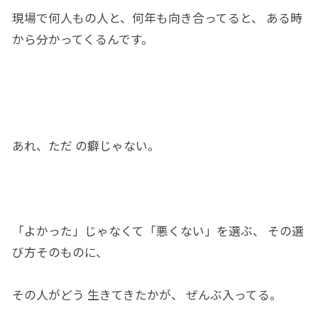
現場
で
何人
もの人と、何年も
向き合っ
てると、 ある
時
から
分かってくるんです。
あれ、
ただ
の癖じゃない。
「よかっ
た」
じゃなくて
「
悪くない」を選ぶ、 その選
び方そのもの
に、
その人がどう
生き
て
き
たかが、 ぜんぶ入ってる。