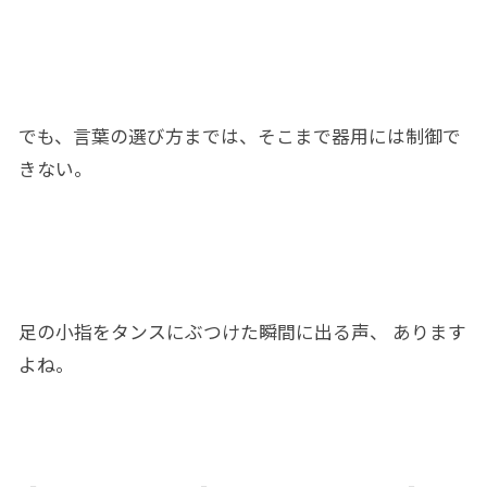
でも、言葉の選び方までは、そこまで器用
に
は制御
で
き
ない。
足
の小指をタンス
に
ぶつけ
た
瞬間に
出る
声、 あります
よね。