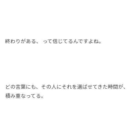
終わり
がある
、 って信じてるん
ですよ
ね。
どの言葉
に
も、その人
に
それを選ばせて
きた時間が
、
積み重なってる。