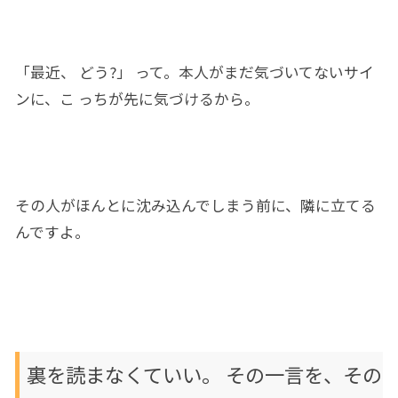
「
最近
、 どう
?」
って。
本人
が
まだ
気づいてないサイ
ン
に、
こ っちが先に気づけるから。
その人がほんとに沈み
込ん
でしまう
前に、
隣
に
立てる
んです
よ。
裏を
読まなくていい。 その一言を、その