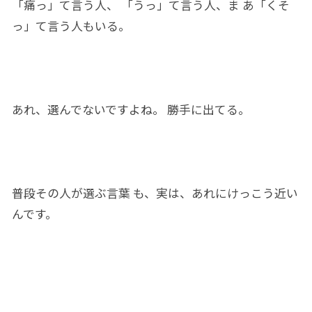
「痛っ」て言う人、 「うっ」て言う人、ま あ「くそ
っ」て言う人もいる。
あれ、
選ん
でないですよね。 勝手
に
出てる。
普段その人
が選ぶ
言葉
も、実は、あれ
に
けっこう近い
んです
。