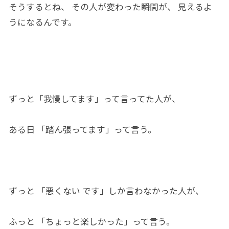
そうするとね、 その人
が
変わっ
た瞬間
が、 見えるよ
う
に
なる
んです
。
ずっと
「我慢
してます」って言って
た人
が
、
ある日
「
踏ん張ってます」って言う。
ずっと 「悪くない です」しか言わなかっ
た人
が、
ふっと 「ちょっと楽しかっ
た」
って言う。