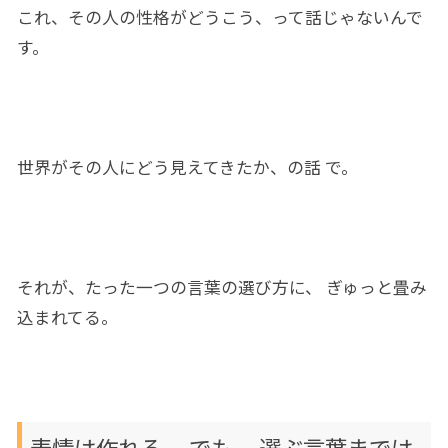
これ、その人の性格がどうこう、って話じゃない
ん
で
す。
世界
がその人にどう見えて
きた
か、の話
で。
それが、たった一つの言葉の選び方
に
、 ぎゅっと畳み
込まれてる。
表情は作れる。 でも、
選ぶ言葉
まで
は