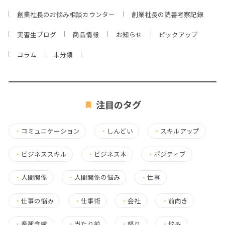
創業社長のお悩み相談カウンター
創業社長の読書考察記録
実習生ブログ
商品情報
お知らせ
ピックアップ
コラム
未分類
注目のタグ
・
コミュニケーション
・
しんどい
・
スキルアップ
・
ビジネススキル
・
ビジネス本
・
ポジティブ
・
人間関係
・
人間関係の悩み
・
仕事
・
仕事の悩み
・
仕事術
・
会社
・
前向き
・
希死念慮
・
当たり前
・
怒り
・
悩み