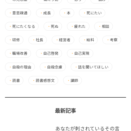
・
意思疎通
・
成長
・
本
・
死にたい
・
死にたくなる
・
死ぬ
・
疲れた
・
相談
・
研修
・
社長
・
経営者
・
給料
・
考察
・
職場改善
・
自己啓発
・
自己実現
・
自殺の理由
・
自殺念慮
・
話を聞いてほしい
・
読書
・
読書感想文
・
講師
最新記事
あなたが刺されているその言