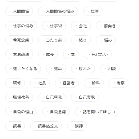
・
人間関係
・
人間関係の悩み
・
仕事
・
仕事の悩み
・
仕事術
・
会社
・
前向き
・
希死念慮
・
当たり前
・
怒り
・
悩み
・
意思疎通
・
成長
・
本
・
死にたい
・
死にたくなる
・
死ぬ
・
疲れた
・
相談
・
研修
・
社長
・
経営者
・
給料
・
考察
・
職場改善
・
自己啓発
・
自己実現
・
自殺の理由
・
自殺念慮
・
話を聞いてほしい
・
読書
・
読書感想文
・
講師