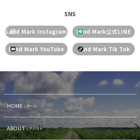
SNS
Land Mark Instagram
Land Mark公式LINE
Land Mark YouTube
Land Mark Tik Tok
HOME
/ ホーム
ABOUT
/ アバウト