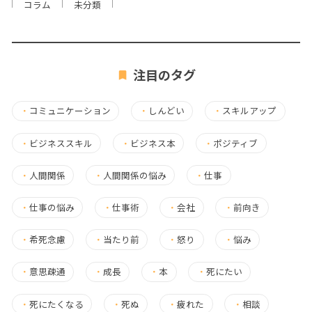
コラム
未分類
注目のタグ
・
コミュニケーション
・
しんどい
・
スキルアップ
・
ビジネススキル
・
ビジネス本
・
ポジティブ
・
人間関係
・
人間関係の悩み
・
仕事
・
仕事の悩み
・
仕事術
・
会社
・
前向き
・
希死念慮
・
当たり前
・
怒り
・
悩み
・
意思疎通
・
成長
・
本
・
死にたい
・
死にたくなる
・
死ぬ
・
疲れた
・
相談