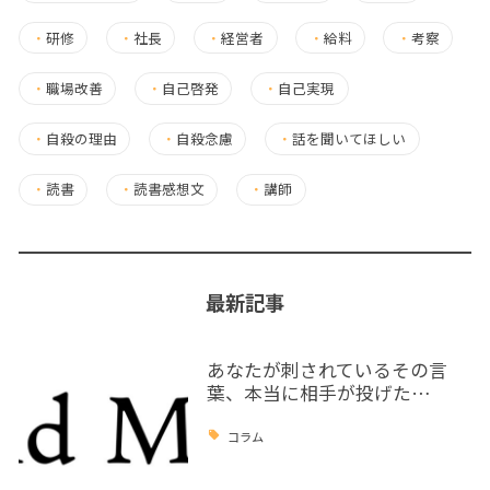
・
研修
・
社長
・
経営者
・
給料
・
考察
・
職場改善
・
自己啓発
・
自己実現
・
自殺の理由
・
自殺念慮
・
話を聞いてほしい
・
読書
・
読書感想文
・
講師
最新記事
あなたが刺されているその言
葉、本当に相手が投げた…
コラム