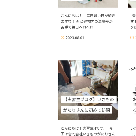
こんにちは！ 毎日暑い日が続き
皆
ますね！ 外と建物内の温度差が
す
苦手で毎日ヘロヘロ……
ク
2023.08.01
【実習生ブログ】いきもの
がたりさんに初めて訪問
こんにちは！実習生Hです。 今
い
回は合同会社いきものがたりさん
て