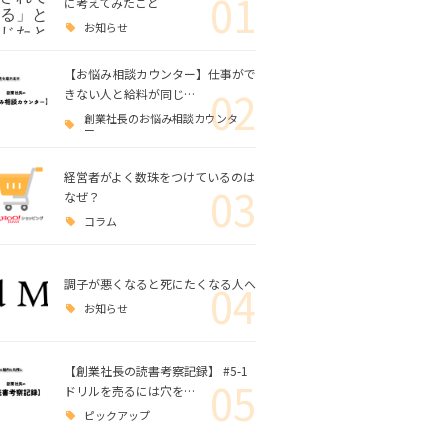
01
に考えてみたこと
お知らせ
【お悩み相談カウンター】仕事がで
02
きない人と給料が同じ…
創業社長のお悩み相談カウンタ
ー
経営者がよく数珠をつけているのは
03
なぜ？
コラム
調子が悪くなると死にたくなる人へ
04
お知らせ
【創業社長の読書考察記録】 #5-1
05
ドリルを売るには穴を…
ピックアップ