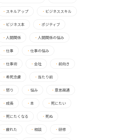
・
スキルアップ
・
ビジネススキル
・
ビジネス本
・
ポジティブ
・
人間関係
・
人間関係の悩み
・
仕事
・
仕事の悩み
・
仕事術
・
会社
・
前向き
・
希死念慮
・
当たり前
・
怒り
・
悩み
・
意思疎通
・
成長
・
本
・
死にたい
・
死にたくなる
・
死ぬ
・
疲れた
・
相談
・
研修