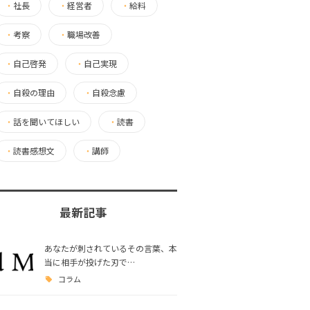
・
社長
・
経営者
・
給料
・
考察
・
職場改善
・
自己啓発
・
自己実現
・
自殺の理由
・
自殺念慮
・
話を聞いてほしい
・
読書
・
読書感想文
・
講師
最新記事
あなたが刺されているその言葉、本
当に相手が投げた刃で…
コラム