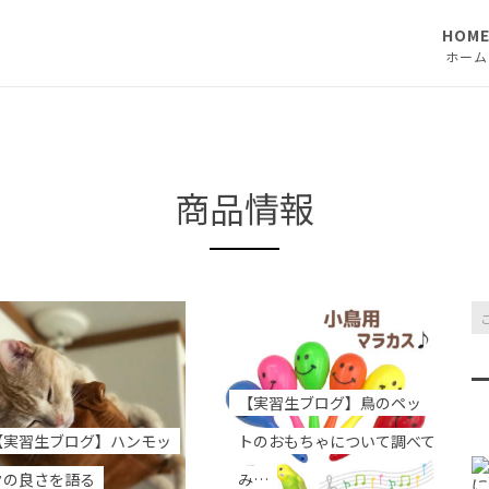
HOM
ホーム
商品情報
【実習生ブログ】鳥のペッ
【実習生ブログ】ハンモッ
トのおもちゃについて調べて
クの良さを語る
み…