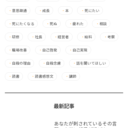
・
意思疎通
・
成長
・
本
・
死にたい
・
死にたくなる
・
死ぬ
・
疲れた
・
相談
・
研修
・
社長
・
経営者
・
給料
・
考察
・
職場改善
・
自己啓発
・
自己実現
・
自殺の理由
・
自殺念慮
・
話を聞いてほしい
・
読書
・
読書感想文
・
講師
最新記事
あなたが刺されているその言