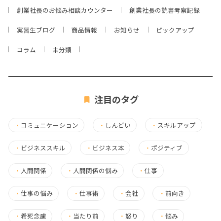
創業社長のお悩み相談カウンター
創業社長の読書考察記録
実習生ブログ
商品情報
お知らせ
ピックアップ
コラム
未分類
注目のタグ
・
コミュニケーション
・
しんどい
・
スキルアップ
・
ビジネススキル
・
ビジネス本
・
ポジティブ
・
人間関係
・
人間関係の悩み
・
仕事
・
仕事の悩み
・
仕事術
・
会社
・
前向き
・
希死念慮
・
当たり前
・
怒り
・
悩み