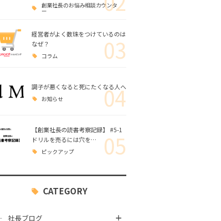
02
創業社長のお悩み相談カウンタ
ー
経営者がよく数珠をつけているのは
03
なぜ？
コラム
調子が悪くなると死にたくなる人へ
04
お知らせ
【創業社長の読書考察記録】 #5-1
05
ドリルを売るには穴を…
ピックアップ
CATEGORY
社長ブログ