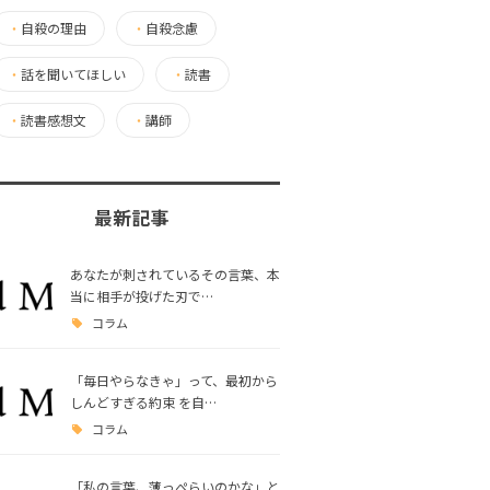
・
自殺の理由
・
自殺念慮
・
話を聞いてほしい
・
読書
・
読書感想文
・
講師
最新記事
あなたが刺されているその言葉、本
当に相手が投げた刃で…
コラム
「毎日やらなきゃ」って、最初から
しんどすぎる約束 を自…
コラム
「私の言葉、薄っぺらいのかな」と