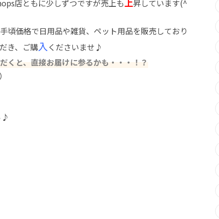
上
shops店ともに少しずつですが売上も
昇しています(^
手頃価格で日用品や雑貨、ペット用品を販売しており
入
だき、ご購
くださいませ♪
だくと、直接お届けに参るかも・・・！？
）
ら♪