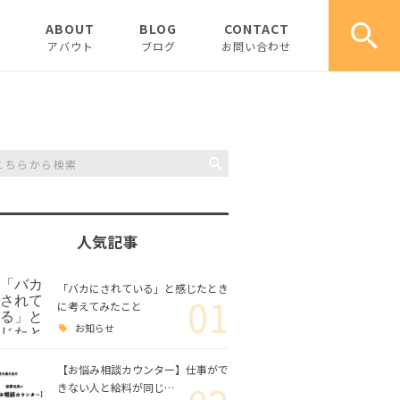
E
ABOUT
BLOG
CONTACT
アバウト
ブログ
お問い合わせ
創業社長の読書考察記録
実習生ブログ
商品情報
人気記事
コラム
「バカにされている」と感じたとき
01
に考えてみたこと
お知らせ
【お悩み相談カウンター】仕事がで
きない人と給料が同じ…