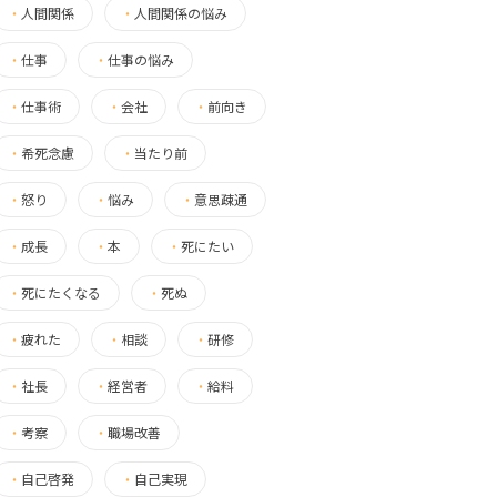
・
人間関係
・
人間関係の悩み
・
仕事
・
仕事の悩み
・
仕事術
・
会社
・
前向き
・
希死念慮
・
当たり前
・
怒り
・
悩み
・
意思疎通
・
成長
・
本
・
死にたい
・
死にたくなる
・
死ぬ
・
疲れた
・
相談
・
研修
・
社長
・
経営者
・
給料
・
考察
・
職場改善
・
自己啓発
・
自己実現