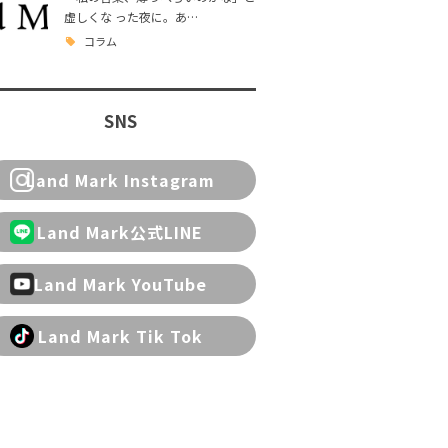
虚しくな った夜に。あ…
コラム
SNS
Land Mark Instagram
Land Mark公式LINE
Land Mark YouTube
Land Mark Tik Tok