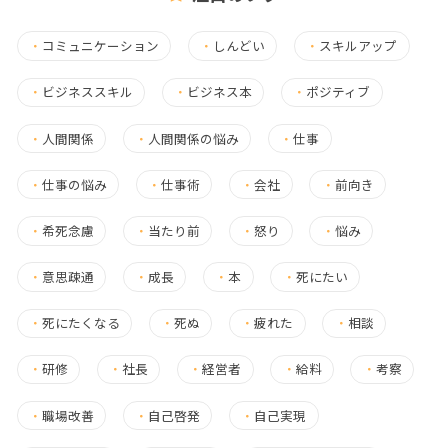
・
コミュニケーション
・
しんどい
・
スキルアップ
・
ビジネススキル
・
ビジネス本
・
ポジティブ
・
人間関係
・
人間関係の悩み
・
仕事
・
仕事の悩み
・
仕事術
・
会社
・
前向き
・
希死念慮
・
当たり前
・
怒り
・
悩み
・
意思疎通
・
成長
・
本
・
死にたい
・
死にたくなる
・
死ぬ
・
疲れた
・
相談
・
研修
・
社長
・
経営者
・
給料
・
考察
・
職場改善
・
自己啓発
・
自己実現