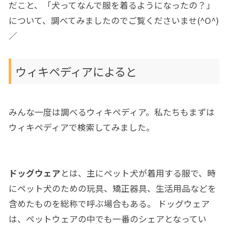
だこと、「犬ってなんで服を着るようになったの？」
について、調べてみましたのでご覧くださいませ(^O^)
／
ウィキペディアによると
みんな一度は調べるウィキペディア。私たちもまずは
ウィキペディアで検索してみました。
ドッグウェア
とは、主に
ペット
犬
が着用する
服
で、時
にペット犬のための
玩具
、
矯正器具
、
生活用品
などを
含めたものを総称で呼ぶ場合もある。 ドッグウェア
は、ペットウェアの中でも一番の
シェア
となってい