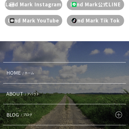
Land Mark Instagram
Land Mark公式LINE
Land Mark YouTube
Land Mark Tik Tok
HOME
/ ホーム
ABOUT
/ アバウト
BLOG
/ ブログ