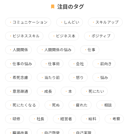
注目のタグ
・
コミュニケーション
・
しんどい
・
スキルアップ
・
ビジネススキル
・
ビジネス本
・
ポジティブ
・
人間関係
・
人間関係の悩み
・
仕事
・
仕事の悩み
・
仕事術
・
会社
・
前向き
・
希死念慮
・
当たり前
・
怒り
・
悩み
・
意思疎通
・
成長
・
本
・
死にたい
・
死にたくなる
・
死ぬ
・
疲れた
・
相談
・
研修
・
社長
・
経営者
・
給料
・
考察
・
職場改善
・
自己啓発
・
自己実現