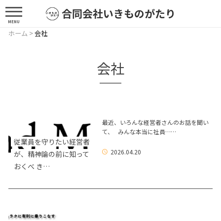
合同会社いきものがたり
MENU
ホーム
>
会社
会社
最近、いろんな経営者さんのお話を聞い
て、 みんな本当に社員……
従業員を守りたい経営者
2026.04.20
が、精神論の前に知って
おくべ き…