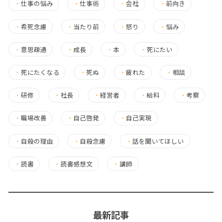
・
仕事の悩み
・
仕事術
・
会社
・
前向き
・
希死念慮
・
当たり前
・
怒り
・
悩み
・
意思疎通
・
成長
・
本
・
死にたい
・
死にたくなる
・
死ぬ
・
疲れた
・
相談
・
研修
・
社長
・
経営者
・
給料
・
考察
・
職場改善
・
自己啓発
・
自己実現
・
自殺の理由
・
自殺念慮
・
話を聞いてほしい
・
読書
・
読書感想文
・
講師
最新記事