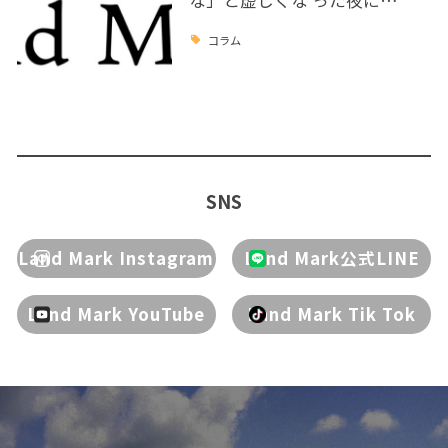
な」と虚しくな った夜に…
コラム
SNS
Land Mark Instagram
Land Mark公式LINE
Land Mark YouTube
Land Mark Tik Tok