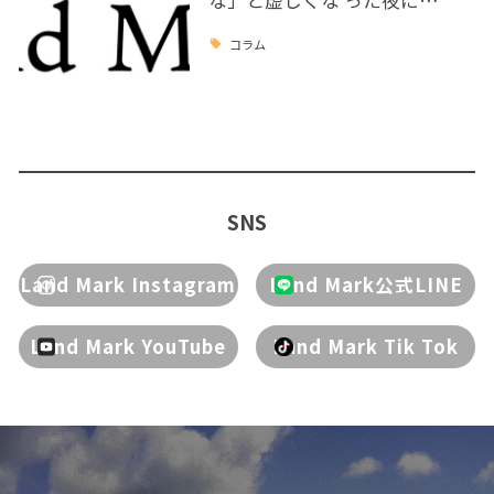
な」と虚しくな った夜に…
コラム
SNS
Land Mark Instagram
Land Mark公式LINE
Land Mark YouTube
Land Mark Tik Tok