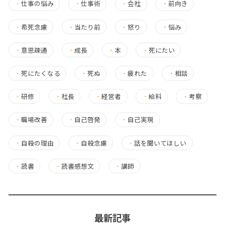
・
仕事の悩み
・
仕事術
・
会社
・
前向き
・
希死念慮
・
当たり前
・
怒り
・
悩み
・
意思疎通
・
成長
・
本
・
死にたい
・
死にたくなる
・
死ぬ
・
疲れた
・
相談
・
研修
・
社長
・
経営者
・
給料
・
考察
・
職場改善
・
自己啓発
・
自己実現
・
自殺の理由
・
自殺念慮
・
話を聞いてほしい
・
読書
・
読書感想文
・
講師
最新記事