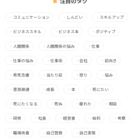
注目のタグ
・
コミュニケーション
・
しんどい
・
スキルアップ
・
ビジネススキル
・
ビジネス本
・
ポジティブ
・
人間関係
・
人間関係の悩み
・
仕事
・
仕事の悩み
・
仕事術
・
会社
・
前向き
・
希死念慮
・
当たり前
・
怒り
・
悩み
・
意思疎通
・
成長
・
本
・
死にたい
・
死にたくなる
・
死ぬ
・
疲れた
・
相談
・
研修
・
社長
・
経営者
・
給料
・
考察
・
職場改善
・
自己啓発
・
自己実現