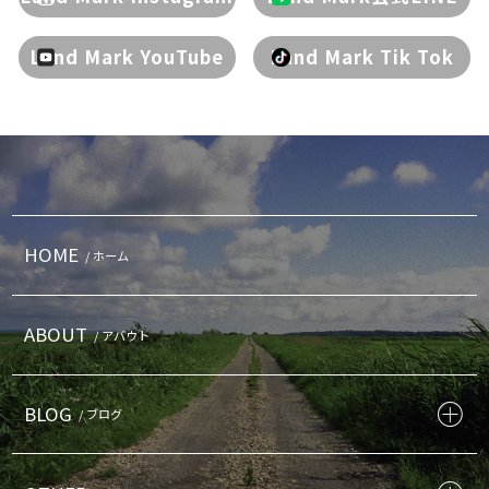
Land Mark YouTube
Land Mark Tik Tok
HOME
/ ホーム
ABOUT
/ アバウト
BLOG
/ ブログ