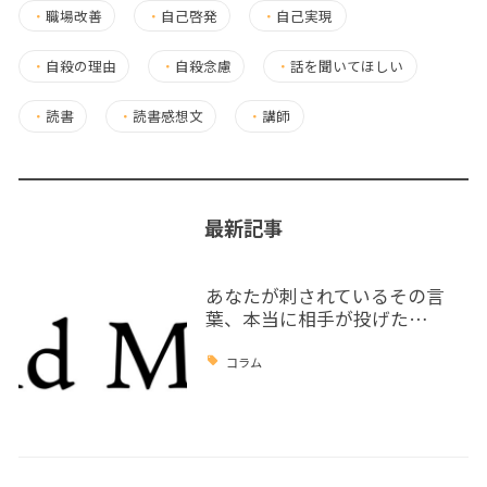
・
職場改善
・
自己啓発
・
自己実現
・
自殺の理由
・
自殺念慮
・
話を聞いてほしい
・
読書
・
読書感想文
・
講師
最新記事
あなたが刺されているその言
葉、本当に相手が投げた…
コラム