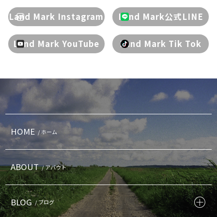
Land Mark Instagram
Land Mark公式LINE
Land Mark YouTube
Land Mark Tik Tok
HOME
/ ホーム
ABOUT
/ アバウト
BLOG
/ ブログ