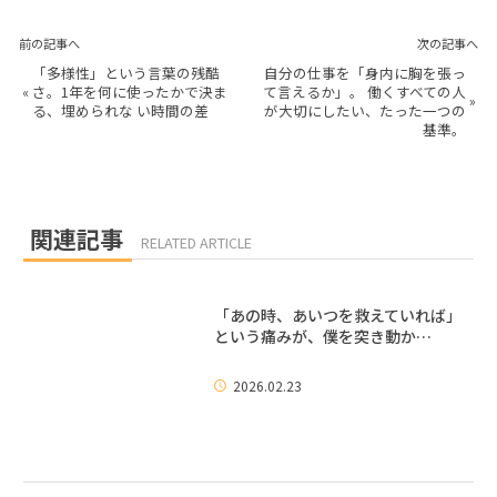
前の記事へ
次の記事へ
「多様性」という言葉の残酷
自分の仕事を「身内に胸を張っ
«
さ。1年を何に使ったかで決ま
て言えるか」。 働くすべての人
»
る、埋められな い時間の差
が大切にしたい、たった一つの
基準。
関連記事
RELATED ARTICLE
「あの時、あいつを救えていれば」
という痛みが、僕を突き動か…
2026.02.23