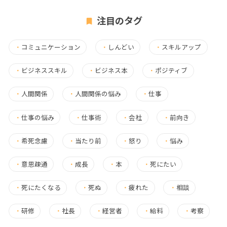
注目のタグ
・
コミュニケーション
・
しんどい
・
スキルアップ
・
ビジネススキル
・
ビジネス本
・
ポジティブ
・
人間関係
・
人間関係の悩み
・
仕事
・
仕事の悩み
・
仕事術
・
会社
・
前向き
・
希死念慮
・
当たり前
・
怒り
・
悩み
・
意思疎通
・
成長
・
本
・
死にたい
・
死にたくなる
・
死ぬ
・
疲れた
・
相談
・
研修
・
社長
・
経営者
・
給料
・
考察