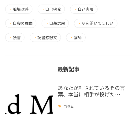
・
職場改善
・
自己啓発
・
自己実現
・
自殺の理由
・
自殺念慮
・
話を聞いてほしい
・
読書
・
読書感想文
・
講師
最新記事
あなたが刺されているその言
葉、本当に相手が投げた…
コラム