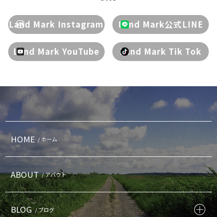
Land Mark Instagram
Land Mark公式LINE
Land Mark YouTube
Land Mark Tik Tok
HOME
/ ホーム
ABOUT
/ アバウト
BLOG
/ ブログ