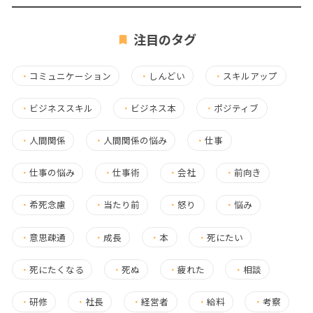
注目のタグ
・
コミュニケーション
・
しんどい
・
スキルアップ
・
ビジネススキル
・
ビジネス本
・
ポジティブ
・
人間関係
・
人間関係の悩み
・
仕事
・
仕事の悩み
・
仕事術
・
会社
・
前向き
・
希死念慮
・
当たり前
・
怒り
・
悩み
・
意思疎通
・
成長
・
本
・
死にたい
・
死にたくなる
・
死ぬ
・
疲れた
・
相談
・
研修
・
社長
・
経営者
・
給料
・
考察