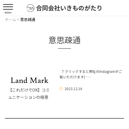
合同会社いきものがたり
MENU
ホーム
>
意思疎通
意思疎通
↑クリックすると弊社のInstagramがご
覧いただけます(……
2023.12.16
【これだけでOK】コミ
ュニケーションの極意