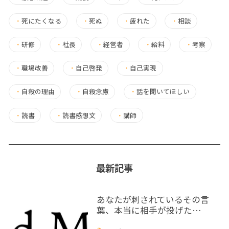
・
死にたくなる
・
死ぬ
・
疲れた
・
相談
・
研修
・
社長
・
経営者
・
給料
・
考察
・
職場改善
・
自己啓発
・
自己実現
・
自殺の理由
・
自殺念慮
・
話を聞いてほしい
・
読書
・
読書感想文
・
講師
最新記事
あなたが刺されているその言
葉、本当に相手が投げた…