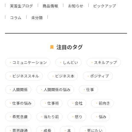
実習生ブログ
商品情報
お知らせ
ピックアップ
コラム
未分類
注目のタグ
・
コミュニケーション
・
しんどい
・
スキルアップ
・
ビジネススキル
・
ビジネス本
・
ポジティブ
・
人間関係
・
人間関係の悩み
・
仕事
・
仕事の悩み
・
仕事術
・
会社
・
前向き
・
希死念慮
・
当たり前
・
怒り
・
悩み
・
意思疎通
・
成長
・
本
・
死にたい