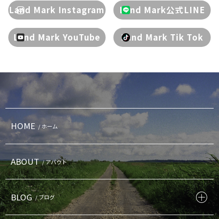
Land Mark Instagram
Land Mark公式LINE
Land Mark YouTube
Land Mark Tik Tok
HOME
/ ホーム
ABOUT
/ アバウト
BLOG
/ ブログ