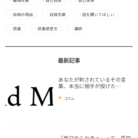
・
職場改善
・
自己啓発
・
自己実現
・
自殺の理由
・
自殺念慮
・
話を聞いてほしい
・
読書
・
読書感想文
・
講師
最新記事
あなたが刺されているその言
葉、本当に相手が投げた…
コラム
「毎日やらなきゃ」って、最初