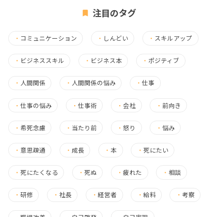
注目のタグ
・
コミュニケーション
・
しんどい
・
スキルアップ
・
ビジネススキル
・
ビジネス本
・
ポジティブ
・
人間関係
・
人間関係の悩み
・
仕事
・
仕事の悩み
・
仕事術
・
会社
・
前向き
・
希死念慮
・
当たり前
・
怒り
・
悩み
・
意思疎通
・
成長
・
本
・
死にたい
・
死にたくなる
・
死ぬ
・
疲れた
・
相談
・
研修
・
社長
・
経営者
・
給料
・
考察